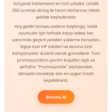
bütçenizi katlamanın en hızlı yoludur; üstelik
250 ücretsiz dönüş ile favori slotlarınızı risksiz
şekilde keşfedersiniz.
Hoş geldin bonusu sadece başlangıç. Sadık
oyuncular için haftalık kayıp iadesi, her
yatırımda geçerli yeniden yükleme bonusları,
kişiye özel VIP ödülleri ve sezona özel
kampanyalar düzenli olarak güncellenir. Tüm
promosyonların çevrim koşulları açık ve
şeffaftır; "Promosyonlar" sayfasından
detayları inceleyip size en uygun fırsatı
seçebilirsiniz.
Bonusu Al