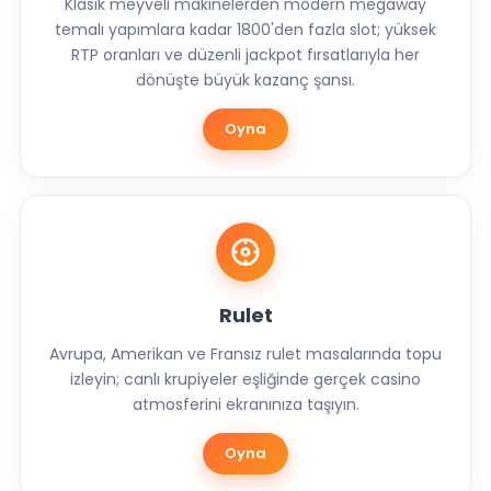
Klasik meyveli makinelerden modern megaway
temalı yapımlara kadar 1800'den fazla slot; yüksek
RTP oranları ve düzenli jackpot fırsatlarıyla her
dönüşte büyük kazanç şansı.
Oyna
Rulet
Avrupa, Amerikan ve Fransız rulet masalarında topu
izleyin; canlı krupiyeler eşliğinde gerçek casino
atmosferini ekranınıza taşıyın.
Oyna