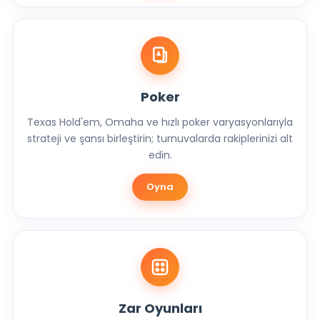
Poker
Texas Hold'em, Omaha ve hızlı poker varyasyonlarıyla
strateji ve şansı birleştirin; turnuvalarda rakiplerinizi alt
edin.
Oyna
Zar Oyunları