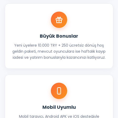
Büyük Bonuslar
Yeni üyelere 10.000 TRY + 250 ücretsiz dönüş hoş
geldin paketi, mevcut oyunculara ise haftalık kayıp
iadesi ve yatırım bonuslarıyla kazancınızı katlıyoruz.
Mobil Uyumlu
Mobil tarayıcı, Android APK ve iOS desteğiyle