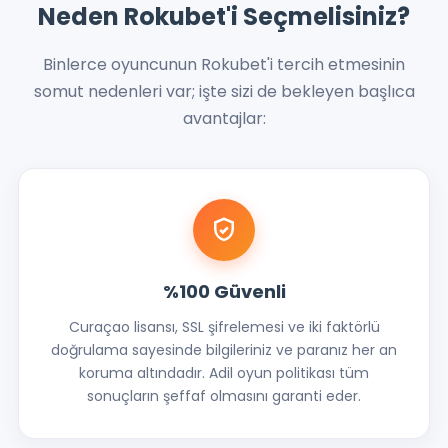
Neden Rokubet'i Seçmelisiniz?
Binlerce oyuncunun Rokubet'i tercih etmesinin
somut nedenleri var; işte sizi de bekleyen başlıca
avantajlar:
%100 Güvenli
Curaçao lisansı, SSL şifrelemesi ve iki faktörlü
doğrulama sayesinde bilgileriniz ve paranız her an
koruma altındadır. Adil oyun politikası tüm
sonuçların şeffaf olmasını garanti eder.