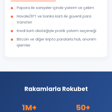
Papara ile saniyeler içinde yatırım ve çekim
Havale/EFT ve banka kartı ile güvenli para
transferi
Kredi kartı desteğiyle pratik yatırım seçeneği
Bitcoin ve diğer kripto paralarla hızlı, anonim
işlemler
Rakamlarla Rokubet
1M+
50+