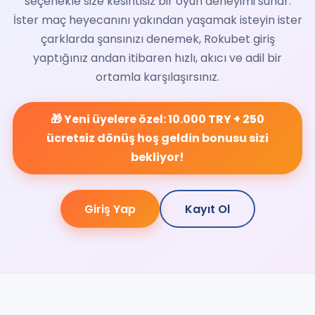
seçenekle size kesintisiz bir oyun deneyimi sunar.
İster maç heyecanını yakından yaşamak isteyin ister
çarklarda şansınızı denemek, Rokubet giriş
yaptığınız andan itibaren hızlı, akıcı ve adil bir
ortamla karşılaşırsınız.
🎁 Yeni üyelere özel: 10.000 TRY + 250
ücretsiz dönüş hoş geldin bonusu sizi
bekliyor!
Giriş Yap
Kayıt Ol