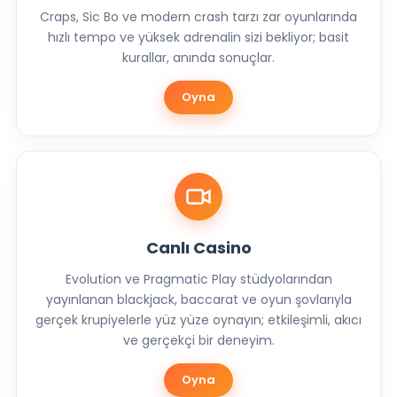
Craps, Sic Bo ve modern crash tarzı zar oyunlarında
hızlı tempo ve yüksek adrenalin sizi bekliyor; basit
kurallar, anında sonuçlar.
Oyna
Canlı Casino
Evolution ve Pragmatic Play stüdyolarından
yayınlanan blackjack, baccarat ve oyun şovlarıyla
gerçek krupiyelerle yüz yüze oynayın; etkileşimli, akıcı
ve gerçekçi bir deneyim.
Oyna