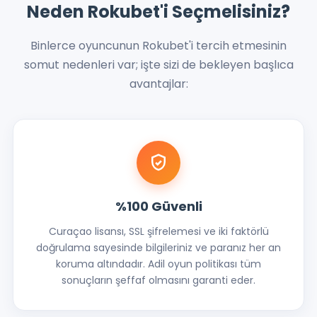
Neden Rokubet'i Seçmelisiniz?
Binlerce oyuncunun Rokubet'i tercih etmesinin
somut nedenleri var; işte sizi de bekleyen başlıca
avantajlar:
%100 Güvenli
Curaçao lisansı, SSL şifrelemesi ve iki faktörlü
doğrulama sayesinde bilgileriniz ve paranız her an
koruma altındadır. Adil oyun politikası tüm
sonuçların şeffaf olmasını garanti eder.