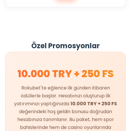
Özel Promosyonlar
10.000 TRY + 250 FS
Rokubet'te eğlence ilk günden itibaren
ödüllerle başlar. Hesabınızı oluşturup ilk
yatırımınızı yaptığınızda
10.000 TRY + 250 FS
değerindeki hoş geldin bonusu doğrudan
hesabınıza tanımlanır. Bu paket, hem spor
bahislerinde hem de casino oyunlarında