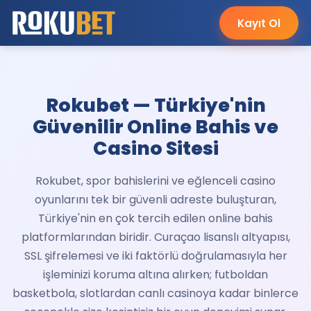
Kayıt Ol
Rokubet — Türkiye'nin
Güvenilir Online Bahis ve
Casino Sitesi
Rokubet, spor bahislerini ve eğlenceli casino
oyunlarını tek bir güvenli adreste buluşturan,
Türkiye'nin en çok tercih edilen online bahis
platformlarından biridir. Curaçao lisanslı altyapısı,
SSL şifrelemesi ve iki faktörlü doğrulamasıyla her
işleminizi koruma altına alırken; futboldan
basketbola, slotlardan canlı casinoya kadar binlerce