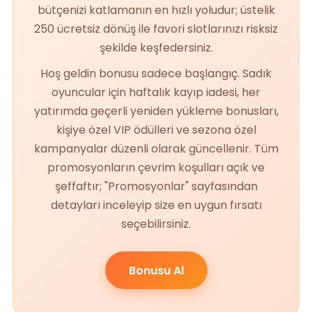
bütçenizi katlamanın en hızlı yoludur; üstelik
250 ücretsiz dönüş ile favori slotlarınızı risksiz
şekilde keşfedersiniz.
Hoş geldin bonusu sadece başlangıç. Sadık
oyuncular için haftalık kayıp iadesi, her
yatırımda geçerli yeniden yükleme bonusları,
kişiye özel VIP ödülleri ve sezona özel
kampanyalar düzenli olarak güncellenir. Tüm
promosyonların çevrim koşulları açık ve
şeffaftır; "Promosyonlar" sayfasından
detayları inceleyip size en uygun fırsatı
seçebilirsiniz.
Bonusu Al