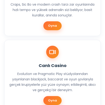
Craps, Sic Bo ve modern crash tarzı zar oyunlarında
hızlı tempo ve yüksek adrenalin sizi bekliyor; basit
kurallar, anında sonuçlar.
Oyna
Canlı Casino
Evolution ve Pragmatic Play stüdyolarından
yayınlanan blackjack, baccarat ve oyun şovlarıyla
gerçek krupiyelerle yüz yüze oynayın; etkileşimli, akıcı
ve gerçekçi bir deneyim.
Oyna