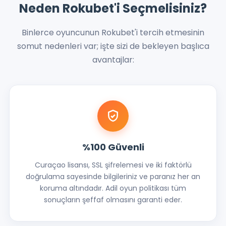
Neden Rokubet'i Seçmelisiniz?
Binlerce oyuncunun Rokubet'i tercih etmesinin
somut nedenleri var; işte sizi de bekleyen başlıca
avantajlar:
%100 Güvenli
Curaçao lisansı, SSL şifrelemesi ve iki faktörlü
doğrulama sayesinde bilgileriniz ve paranız her an
koruma altındadır. Adil oyun politikası tüm
sonuçların şeffaf olmasını garanti eder.