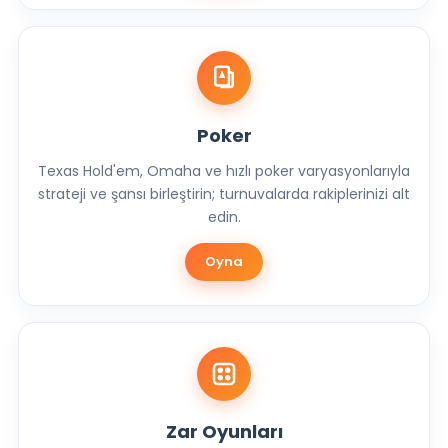
Poker
Texas Hold'em, Omaha ve hızlı poker varyasyonlarıyla
strateji ve şansı birleştirin; turnuvalarda rakiplerinizi alt
edin.
Oyna
Zar Oyunları