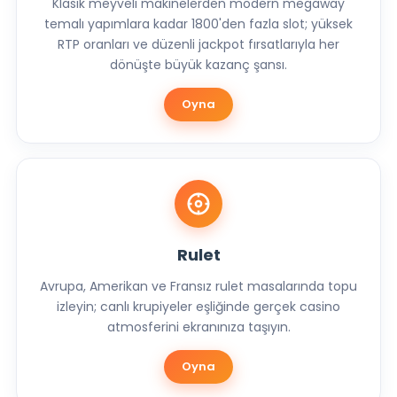
Klasik meyveli makinelerden modern megaway
temalı yapımlara kadar 1800'den fazla slot; yüksek
RTP oranları ve düzenli jackpot fırsatlarıyla her
dönüşte büyük kazanç şansı.
Oyna
Rulet
Avrupa, Amerikan ve Fransız rulet masalarında topu
izleyin; canlı krupiyeler eşliğinde gerçek casino
atmosferini ekranınıza taşıyın.
Oyna